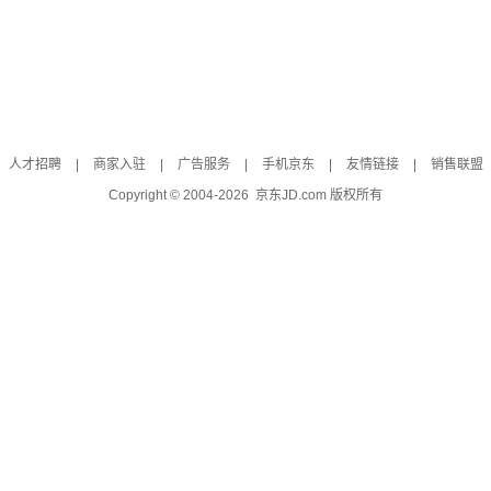
人才招聘
|
商家入驻
|
广告服务
|
手机京东
|
友情链接
|
销售联盟
Copyright © 2004-
2026
京东JD.com 版权所有