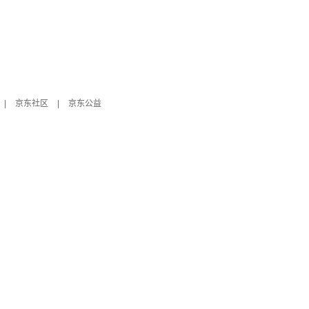
|
京东社区
|
京东公益